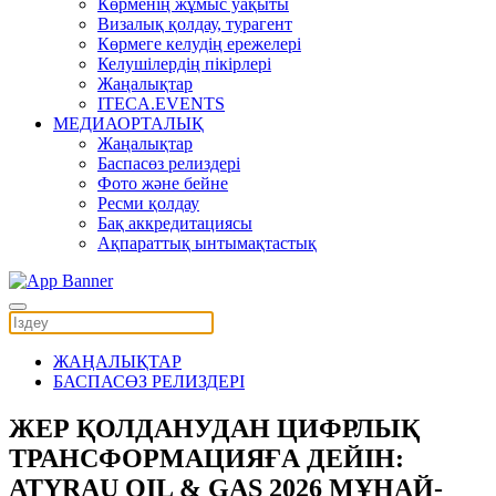
Көрменің жұмыс уақыты
Визалық қолдау, турагент
Көрмеге келудің ережелері
Келушілердің пікірлері
Жаңалықтар
ITECA.EVENTS
МЕДИАОРТАЛЫҚ
Жаңалықтар
Баспасөз релиздері
Фото және бейне
Ресми қолдау
Бақ аккредитациясы
Ақпараттық ынтымақтастық
ЖАҢАЛЫҚТАР
БАСПАСӨЗ РЕЛИЗДЕРІ
ЖЕР ҚОЛДАНУДАН ЦИФРЛЫҚ
ТРАНСФОРМАЦИЯҒА ДЕЙІН:
ATYRAU OIL & GAS 2026 МҰНАЙ-