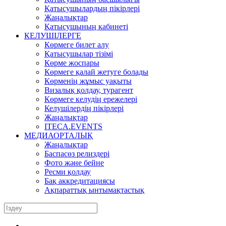
Қатысушылардың пікірлері
Жаңалықтар
Қатысушының кабинеті
КЕЛУШІЛЕРГЕ
Көрмеге билет алу
Қатысушылар тізімі
Көрме жоспары
Көрмеге қалай жетуге болады
Көрменің жұмыс уақыты
Визалық қолдау, турагент
Көрмеге келудің ережелері
Келушілердің пікірлері
Жаңалықтар
ITECA.EVENTS
МЕДИАОРТАЛЫҚ
Жаңалықтар
Баспасөз релиздері
Фото және бейне
Ресми қолдау
Бақ аккредитациясы
Ақпараттық ынтымақтастық