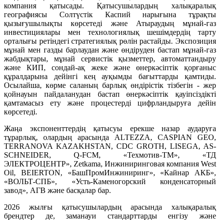
компания қатысады. Қатысушылардың халықаралық
географиясы Солтүстік Каспий нарығына тұрақты
қызығушылықты көрсетеді және Атыраудың мұнай-газ
инвестициялары мен технологиялық шешімдердің тарту
орталығы ретіндегі стратегиялық рөлін растайды. Экспозиция
мұнай мен газды барлаудан және өндіруден бастап мұнай-газ
жабдықтары, мұнай сервистік қызметтер, автоматтандыру
және КИП, сондай-ақ жеке және өнеркәсіптік қорғаныс
құралдарына дейінгі кең ауқымды бағыттарды қамтиды.
Осылайша, көрме саланың барлық өндірістік тізбегін - жер
қойнауын пайдаланудан бастап өнеркәсіптік қауіпсіздікті
қамтамасыз ету және процестерді цифрландыруға дейін
көрсетеді.
Жаңа экспоненттердің қатысуы ерекше назар аударуға
тұрарлық, олардың арасында ALTEZZA, CASPIAN GEO,
TERRANOVA KAZAKHSTAN, CDC GROTH, LISEGA, AS-
SCHNEIDER, Q-FCM, «Техмотив-ТМ», «ТД
ЭЛЕКТРОЦЕНТР», Zetkama, Инжиниринговая компания West
Oil, BEIERTON, «БашПромИнжиниринг», «Кайнар АКБ»,
«ВОЛЬТ-СПБ», «Усть-Каменогорский конденсаторный
завод», АГВ және басқалар бар.
2026 жылғы қатысушылардың арасында халықаралық
брендтер де, заманауи стандарттарды енгізу және