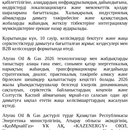
қабілеттілігіне, алаңдардың инфрақұрылымдық дайындығына,
өндірістерді локализациялауға және мемлекеттік қолдау
шараларына бағытталады. Халықаралық индустриялық
аймақтарды дамыту тәжірибесіне және қазақстандық
жобаларды жаһандық жеткізу тізбектеріне интеграциялау
мүмкіндіктеріне ерекше назар аударылады.
Қорытынды күн, 10 сәуір, келісімдерді бекітуге және жаңа
серіктестіктерді дамытуға бағытталған жұмыс кездесулері мен
B2B келіссөздері форматында өтеді.
Atyrau Oil & Gas 2026 технологиялар мен жабдықтарды
таныстыру алаңы ғана емес, сонымен қатар энергетикалық
нарықтың жаһандық трансформациялары жағдайында
стратегиялық диалог, практикалық тәжірибе алмасу және
бірлескен шешімдер қалыптастыру кеңістігі болады. 2026
жылы ұйымдастырушылар белсенді іскерлік динамиканың
сақталуын, серіктестік байланыстардың кеңеюін және
Солтүстік Каспий аймағының мұнай-газ саласын одан әрі
дамытуға ықпал ететін жаңа келісімшарттардың жасалуын
күтеді.
Atyrau Oil & Gas дәстүрлі түрде Қазақстан Республикасы
Энергетика министрлігінің, Атырау облысы әкімдігінің,
«ҚазМұнайГаз» ҰК АҚ, «KAZENERGY» ОЮЛ,