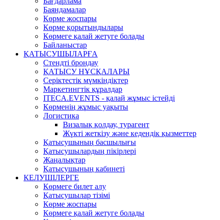
Бағдарлама
Баяндамалар
Көрме жоспары
Көрме қорытындылары
Көрмеге қалай жетуге болады
Байланыстар
ҚАТЫСУШЫЛАРҒА
Стендті брондау
ҚАТЫСУ НҰСҚАЛАРЫ
Серіктестік мүмкіндіктер
Маркетингтік құралдар
ITECA.EVENTS - қалай жұмыс істейді
Көрменің жұмыс уақыты
Логистика
Визалық қолдау, турагент
Жүкті жеткізу және кедендік қызметтер
Қатысушының басшылығы
Қатысушылардың пікірлері
Жаңалықтар
Қатысушының кабинеті
КЕЛУШІЛЕРГЕ
Көрмеге билет алу
Қатысушылар тізімі
Көрме жоспары
Көрмеге қалай жетуге болады