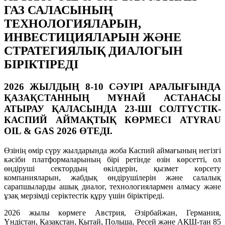
ГАЗ САЛАСЫНЫҢ
ТЕХНОЛОГИЯЛАРЫН,
ИНВЕСТИЦИЯЛАРЫН ЖӘНЕ
СТРАТЕГИЯЛЫҚ ДИАЛОГЫН
БІРІКТІРЕДІ
2026 ЖЫЛДЫҢ 8-10 СӘУІРІ АРАЛЫҒЫНДА
ҚАЗАҚСТАННЫҢ МҰНАЙ АСТАНАСЫ
АТЫРАУ ҚАЛАСЫНДА 23-ШІ СОЛТҮСТІК-
КАСПИЙ АЙМАҚТЫҚ КӨРМЕСІ ATYRAU
OIL & GAS 2026 ӨТЕДІ.
Өзінің өмір сүру жылдарында жоба Каспий аймағының негізгі
кәсіби платформаларының бірі ретінде өзін көрсетті, ол
өндіруші сектордың өкілдерін, қызмет көрсету
компанияларын, жабдық өндірушілерін және салалық
сарапшыларды ашық диалог, технологиялармен алмасу және
ұзақ мерзімді серіктестік құру үшін біріктіреді.
2026 жылы көрмеге Австрия, Әзірбайжан, Германия,
Үндістан, Қазақстан, Қытай, Польша, Ресей және АҚШ-тан 85