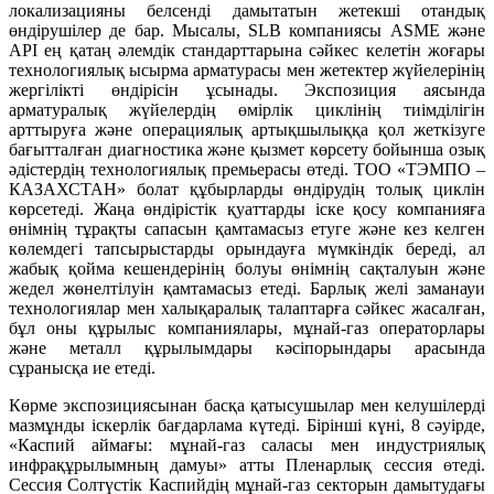
локализацияны белсенді дамытатын жетекші отандық
өндірушілер де бар. Мысалы, SLB компаниясы ASME және
API ең қатаң әлемдік стандарттарына сәйкес келетін жоғары
технологиялық ысырма арматурасы мен жетектер жүйелерінің
жергілікті өндірісін ұсынады. Экспозиция аясында
арматуралық жүйелердің өмірлік циклінің тиімділігін
арттыруға және операциялық артықшылыққа қол жеткізуге
бағытталған диагностика және қызмет көрсету бойынша озық
әдістердің технологиялық премьерасы өтеді. ТОО «ТЭМПО –
КАЗАХСТАН» болат құбырларды өндірудің толық циклін
көрсетеді. Жаңа өндірістік қуаттарды іске қосу компанияға
өнімнің тұрақты сапасын қамтамасыз етуге және кез келген
көлемдегі тапсырыстарды орындауға мүмкіндік береді, ал
жабық қойма кешендерінің болуы өнімнің сақталуын және
жедел жөнелтілуін қамтамасыз етеді. Барлық желі заманауи
технологиялар мен халықаралық талаптарға сәйкес жасалған,
бұл оны құрылыс компаниялары, мұнай-газ операторлары
және металл құрылымдары кәсіпорындары арасында
сұранысқа ие етеді.
Көрме экспозициясынан басқа қатысушылар мен келушілерді
мазмұнды іскерлік бағдарлама күтеді. Бірінші күні, 8 сәуірде,
«Каспий аймағы: мұнай-газ саласы мен индустриялық
инфрақұрылымның дамуы» атты Пленарлық сессия өтеді.
Сессия Солтүстік Каспийдің мұнай-газ секторын дамытудағы