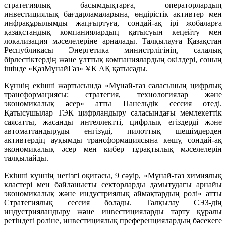
стратегиялық басымдықтарға, операторлардың
инвестициялық бағдарламаларына, өндірістік активтер мен
инфрақұрылымды жаңғыртуға, сондай-ақ ірі жобаларға
қазақстандық компаниялардың қатысуын кеңейту мен
локализация мәселелеріне арналады. Талқылауға Қазақстан
Республикасы Энергетика министрлігінің, салалық
бірлестіктердің және ұлттық компаниялардың өкілдері, соның
ішінде «ҚазМұнайГаз» ҰК АҚ қатысады.
Күннің екінші жартысында «Мұнай-газ саласының цифрлық
трансформациясы: стратегия, технологиялар және
экономикалық әсер» атты Панельдік сессия өтеді.
Қатысушылар ТЭК цифрландыру саласындағы мемлекеттік
саясатты, жасанды интеллектті, цифрлық егіздерді және
автоматтандыруды енгізуді, пилоттық шешімдерден
активтердің ауқымды трансформациясына көшу, сондай-ақ
экономикалық әсер мен кибер тұрақтылық мәселелерін
талқылайды.
Екінші күннің негізгі оқиғасы, 9 сәуір, «Мұнай-газ химиялық
кластері мен байланысты секторларды дамытудағы арнайы
экономикалық және индустриялық аймақтардың рөлі» атты
Стратегиялық сессия болады. Талқылау СЭЗ-дің
индустрияландыру және инвестицияларды тарту құралы
ретіндегі рөліне, инвестициялық преференциялардың бәсекеге