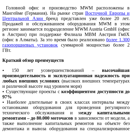
Головной офис и производство MWM расположены в
Мангейме (Германия). На рынке стран
Восточной Европы и
Центральной Азии
бренд представлен уже более 20 лет.
Продажей и обслуживанием оборудования MWM в этом
регионе занимается подразделение MWM Austria GmbH (офис
в Австрии) при поддержке Филиала МВМ Австрия ГмбХ
(офис в Алматы). За это время было реализовано
более 1.300
газопоршневых установок
суммарной мощностью более 2
ГВт.
Краткий обзор преимуществ
• 150 лет усовершенствований –
высочайшая
производительность и эксплуатационная надежность при
любых внешних условиях
(высоких внешних температурах
и различной высоте над уровнем моря)
• Существующие проекты с
коэффициентом доступности до
97%
• Наиболее длительные в своих классах интервалы между
остановками оборудования для проведения регулярного
технического обслуживания и м
ежду капитальными
ремонтами – до 80.000 моточасов
в зависимости от модели, а
также выполнение капитальных ремонтов на объекте без
демонтажа и вывоза оборудования на специализированное