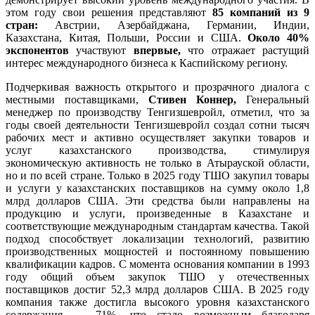
этом году свои решения представляют
85 компаний из 9
стран:
Австрии, Азербайджана, Германии, Индии,
Казахстана, Китая, Польши, России и США.
Около 40%
экспонентов
участвуют
впервые,
что отражает растущий
интерес международного бизнеса к Каспийскому региону.
Подчеркивая важность открытого и прозрачного диалога с
местными поставщиками,
Стивен Коннер,
Генеральный
менеджер по производству Тенгизшевройл, отметил, что за
годы своей деятельности Тенгизшевройл создал сотни тысяч
рабочих мест и активно осуществляет закупки товаров и
услуг казахстанского производства, стимулируя
экономическую активность не только в Атырауской области,
но и по всей стране. Только в 2025 году ТШО закупил товары
и услуги у казахстанских поставщиков на сумму около 1,8
млрд долларов США. Эти средства были направлены на
продукцию и услуги, произведенные в Казахстане и
соответствующие международным стандартам качества. Такой
подход способствует локализации технологий, развитию
производственных мощностей и постоянному повышению
квалификации кадров. С момента основания компании в 1993
году общий объем закупок ТШО у отечественных
поставщиков достиг 52,3 млрд долларов США. В 2025 году
компания также достигла высокого уровня казахстанского
содержания — 71%, что стало возможным благодаря