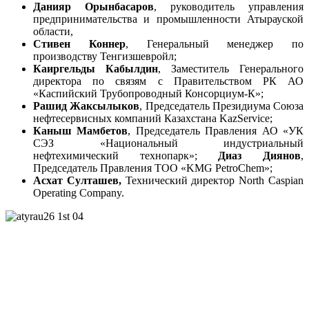
Данияр Орынбасаров
, руководитель управления
предпринимательства и промышленности Атырауской
области,
Стивен Коннер
, Генеральный менеджер по
производству Тенгизшевройл;
Каиргельды Кабылдин
, Заместитель Генерального
директора по связям с Правительством РК АО
«Каспийский Трубопроводный Консорциум-К»;
Рашид Жаксылыков
, Председатель Президиума Союза
нефтесервисных компаний Казахстана KazService;
Каныш Мамбетов
, Председатель Правления АО «УК
СЭЗ «Национальный индустриальный
нефтехимический технопарк»;
Диаз Диянов
,
Председатель Правления ТОО «KMG PetroChem»;
Асхат Султашев,
Технический директор North Caspian
Operating Company.