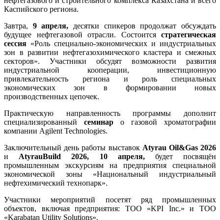
нефтегазового и строительного комплекса Казахстана и всего
Каспийского региона.
Завтра,
9 апреля,
десятки спикеров продолжат обсуждать
будущее нефтегазовой отрасли. Состоится
стратегическая
сессия
«Роль специально-экономических и индустриальных
зон в развитии нефтегазохимического кластера и смежных
секторов». Участники обсудят возможности развития
индустриальной кооперации, инвестиционную
привлекательность региона и роль специальных
экономических зон в формировании новых
производственных цепочек.
Практическую направленность программы дополнит
специализированный
семинар
о газовой хроматографии
компании Agilent Technologies.
Заключительный день работы выставок
Atyrau Oil&Gas 2026
и
AtyrauBuild 2026, 10 апреля,
будет посвящён
промышленным экскурсиям на предприятия специальной
экономической зоны «Национальный индустриальный
нефтехимический технопарк».
Участники мероприятий посетят ряд промышленных
объектов, включая предприятия: ТОО «KPI Inc.» и ТОО
«Karabatan Utility Solutions».